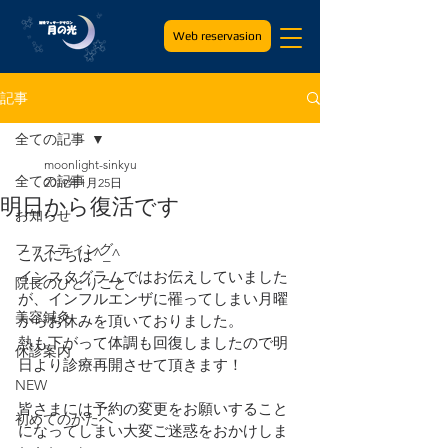
Web reservasion
記事
全ての記事
moonlight-sinkyu
全ての記事
2019年1月25日
明日から復活です
お知らせ
ファスティング
こんにちは^_^
インスタグラムではお伝えしていました
院長のひとりごと
が、インフルエンザに罹ってしまい月曜
美容鍼灸
からお休みを頂いておりました。
熱も下がって体調も回復しましたので明
休診案内
日より診療再開させて頂きます！
NEW
皆さまには予約の変更をお願いすること
初めてのかたへ
になってしまい大変ご迷惑をおかけしま