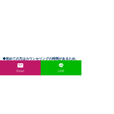
​◆初めての方はカウンセリングの時間があるため、
施術時間＋40分～50
分
ほどお時間がかかります。
メニュー
によってお時間が違いますので、
すでにご
Email
LINE
予約済の枠にかからないようにご予約ください。
（初めての方の最終受付は終了時間の1時間半前と
なります。）
​◆治療中は予約の更新ができません。ご予約が埋ま
ってしまっている場合もございます。予めご了承く
ださい。