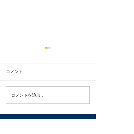
院長のひとりごととお知
らせ
関東梅雨入りしましたね。。
コメント
院長はくせっ毛なのでかなり
月の光2周年！
憂鬱です(´・ω・) 最近通われ
るようになった方はご存じな
コメントを追加…
いかと思うのですが、院長は
以前はロングヘアでした！ス
タッフページに長かった時
（と痩せていた時ｗ）の写真
が残っています。...