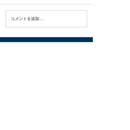
月の光をご利用いただき誠に
月の光をご利用い
ありがとうございます。 現在
有難うございます
MacやiPhoneなど一部の端末
近、ワクチンを接
コメントを追加…
からsafariを経由して当サイ
がお客様の中にも
トにアクセスして場合、エラ
た。 実際に接種
ーメッセージと共に診療状況
うしたらよいのか
のカレンダーが表示されない
せもありましたの
不具合が出ております。...
ンの対応をお伝え
だきます。...