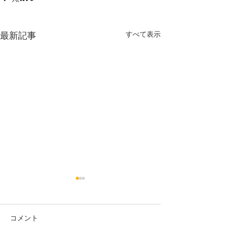
すべて表示
最新記事
診療カレンダーsafariでの
ワクチンを接種
表示不具合について（現
へ
在は解消済）
いつも鍼灸マッサージサロン
いつも鍼灸マッサ
コメント