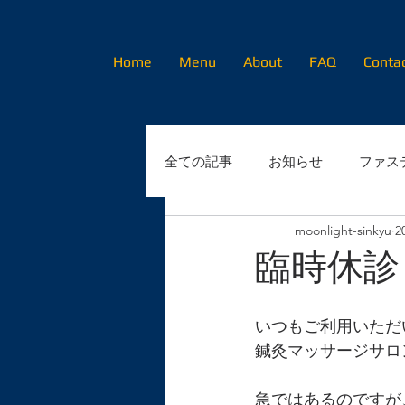
Home
Menu
About
FAQ
Conta
全ての記事
お知らせ
ファス
moonlight-sinkyu
2
初めてのかたへ
臨時休診
いつもご利用いただ
鍼灸マッサージサロ
急ではあるのですが