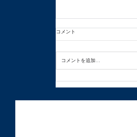
価格改定のおしらせ
コメント
いつも鍼灸マッサージサロン月の
光をご利用いただき誠にありがと
うございます。 昨今の物価高騰
コメントを追加…
により、鍼を中心とした施術に関
する消耗品や諸経費の値上がりに
より現行価格での施術維持が難し
くなって参りました。 つきまし
ては、令和６年１月より一部メニ
ューにおきまして価格の改定をお
こな...