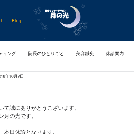
ct
Blog
ティング
院長のひとりごと
美容鍼灸
休診案内
018年10月9日
いて誠にありがとうございます。
ン月の光です。
、本日休診となります。