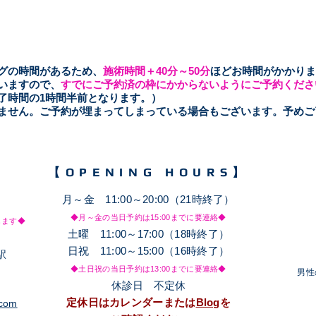
ングの時間があるため、
施術時間＋40分～50
分
ほどお時間がかかりま
いますので、
すでにご予約済の枠にかからないようにご予約くださ
了時間の1時間半前となります。）
きません。ご予約が埋まってしまっている場合もございます。予め
【OPENING HOURS】
月～金 11:00～20:00（21時終了）
◆月～金の当日予約は15
:00までに要連絡◆
します◆
土
​曜 11:00～17:00（18時終了）
日祝 11:00～15:00（16時終了）
駅
◆土日祝の当日予約は13
:00までに要連絡◆
​男
休診日 不定休
定休日はカレンダーまたは
Blog
を
.com