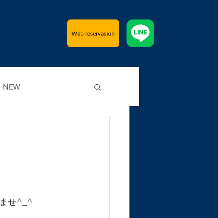
Web reservasion
NEW
せ^_^