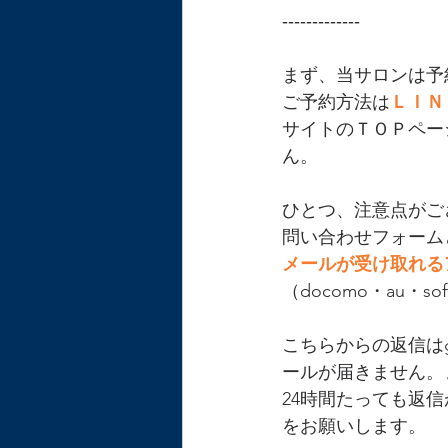
‐‐‐‐‐‐‐‐‐‐‐‐‐
まず、当サロンは予
ご予約方法は
ＬＩＮ
サイトのＴＯＰペー
ん。
ひとつ、注意点がご
問い合わせフォーム
メールが受け取れる
（docomo・au・sof
こちらからの返信は
ールが届きません。
24時間たっても返
をお願いします。