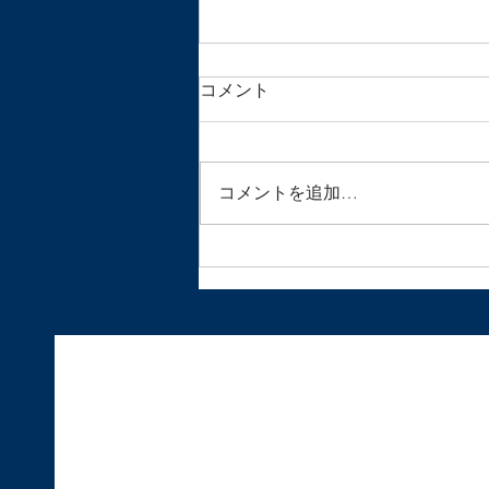
電話でのお問い合わせ
コメント
いつも鍼灸マッサージサロン月の
光をご利用いただき誠にありがと
うございます。 現在、サロンの
コメントを追加…
電話がアプリの不具合で使えなく
なっております。 スマホの機種
の問題のようで、代替機がないた
めこの様な事態になっておりま
す。 もともと予約のご連絡は
LINEかメールでお願いしている
ため問...