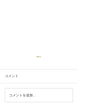
年末年始の診療のご案内
今年も残り1ヶ月。 長い秋が
少しずつ冬の空気に変わって
コメント
きましたね！ 院長マエダは朝
お布団から出るのが厳しくな
ってきました笑 年末になると
コメントを追加…
年末年始の診療
初めての方や久しぶりの方か
せ
らのご予約がとても増えま