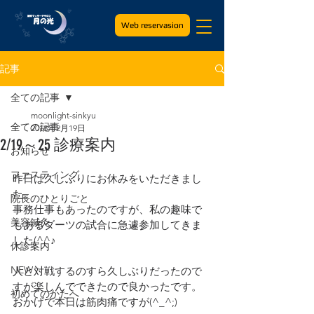
Web reservasion
記事
全ての記事
moonlight-sinkyu
全ての記事
2018年2月19日
2/19～25 診療案内
お知らせ
ファスティング
昨日は久しぶりにお休みをいただきまし
た。
院長のひとりごと
事務仕事もあったのですが、私の趣味で
美容鍼灸
もあるダーツの試合に急遽参加してきま
した(^^♪
休診案内
NEW
人と対戦するのすら久しぶりだったので
すが楽しんでできたので良かったです。
初めてのかたへ
おかげで本日は筋肉痛ですが(^_^;)