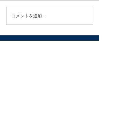
ア美容鍼◆ 鍼に微弱な電流を
流すことで凝り固まった表情
コメントを追加…
筋は緩み、張りのない筋肉に
は適度な刺激が入り張りのあ
るシャープなお顔を目指しま
す。...