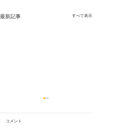
すべて表示
最新記事
NEWたるみ集中ケア美容鍼
鍼灸マッサージサロン月の光
に新しいメニューが加わりま
コメント
美容鍼灸Q＆A
した(*^_^*) ◆たるみ集中ケ