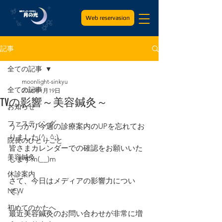
Web reservasion
記事
全ての記事
moonlight-sinkyu
全ての記事
2018年1月19日
TVの影響～美容鍼灸～
お知らせ
ファスティング
うっかり今週の診療案内のUPを忘れてお
りました(^_^;)
院長のひとりごと
皆さまカレンダーでの確認をお願いいた
美容鍼灸
しますm(__)m
休診案内
さて、今日はメディアの影響力につい
NEW
て。
初めてのかたへ
最近美容鍼灸のお問い合わせが非常に増