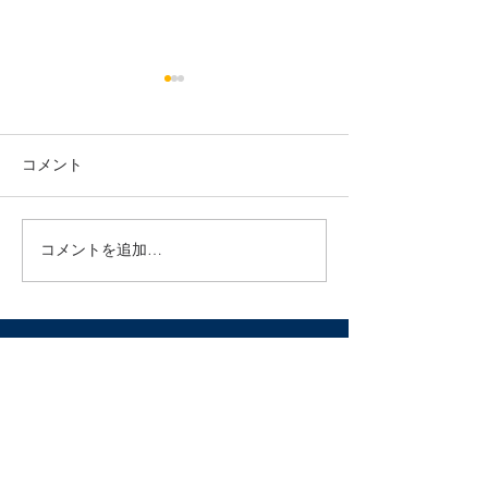
年末年始の診療のご案内
今年も残り1ヶ月。 長い秋が
少しずつ冬の空気に変わって
コメント
きましたね！ 院長マエダは朝
お布団から出るのが厳しくな
ってきました笑 年末になると
コメントを追加…
年末年始の診療
初めての方や久しぶりの方か
せ
らのご予約がとても増えま
す。 皆様『今年の疲れ、今年
のうちに』なのでしょうか^
^...