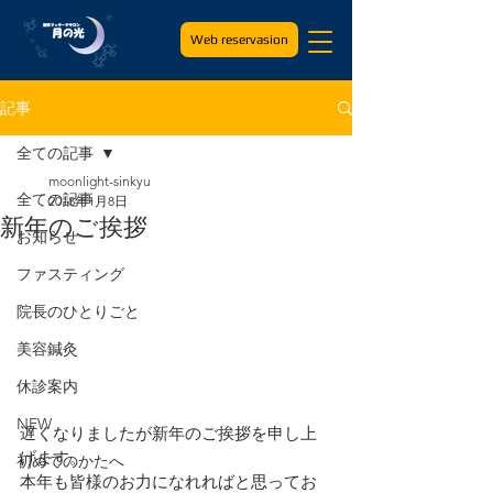
Web reservasion
記事
全ての記事
moonlight-sinkyu
全ての記事
2018年1月8日
新年のご挨拶
お知らせ
ファスティング
院長のひとりごと
美容鍼灸
休診案内
NEW
遅くなりましたが新年のご挨拶を申し上
げます。
初めてのかたへ
本年も皆様のお力になれればと思ってお