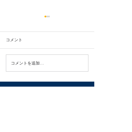
電話でのお問い
いつも鍼灸マッサ
月の光をご利用い
コメント
ありがとうござい
2023年の年末年始
在、サロンの電話
不具合で使えなく
コメントを追加…
ます。 スマホの
ようで、代替機が
の様な事態になっ
す。 もともと予
LINEかメールで
るため問...