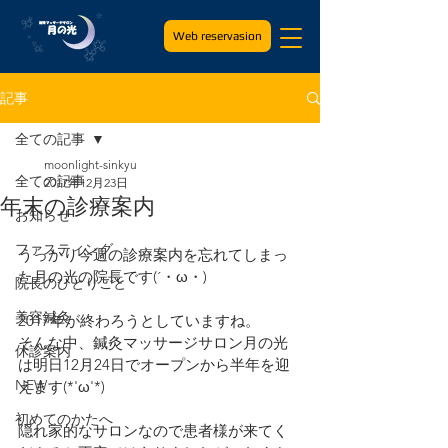
Web reservasion
記事
全ての記事
moonlight-sinkyu
全ての記事
2017年12月23日
年末の診療案内
お知らせ
ファスティング
うっかり今週の診療案内を忘れてしまっ
た月の光の院長です(´・ω・)
院長のひとりごと
美容鍼灸
2017年が終わろうとしていますね。
そんな中、鍼灸マッサージサロン月の光
休診案内
は明日12月24日でオープンから半年を迎
NEW
えます(*'ω'*)
初めてのかたへ
隠れ家的なサロンなので患者様が来てく