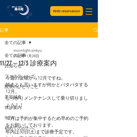
Web reservasion
記事
全ての記事
moonlight-sinkyu
全ての記事
2017年11月28日
11/27～12/3 診療案内
お知らせ
ファスティング
今週の金曜から12月ですね。
師走とも言いますが何かとバタバタする
院長のひとりごと
12月。
美容鍼灸
しっかりメンテナンスして乗り切りまし
ょう！！
休診案内
NEW
12月は予約が集中するため早めのご予約
をお願いしております。
初めてのかたへ
年内は30日(土)まで診療予定です。