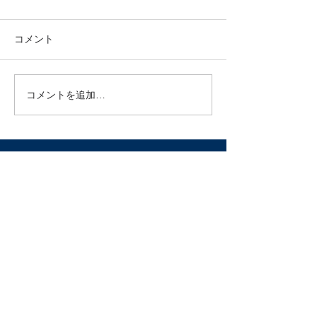
今年も残り1ヶ月。 長い秋が
少しずつ冬の空気に変わって
コメント
きましたね！ 院長マエダは朝
お布団から出るのが厳しくな
ってきました笑 年末になると
コメントを追加…
年末年始の診療
初めての方や久しぶりの方か
せ
らのご予約がとても増えま
す。 皆様『今年の疲れ、今年
のうちに』なのでしょうか^
^...