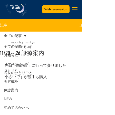
Web reservasion
記事
全ての記事
moonlight-sinkyu
全ての記事
2017年11月20日
11/20～26 診療案内
お知らせ
ファスティング
先日「酉の市」に行って参りました
(*^_^*)
院長のひとりごと
小さいですが熊手も購入
美容鍼灸
休診案内
NEW
初めてのかたへ