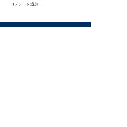
ってきました笑 年末になると
コメントを追加…
年末年始の診療
初めての方や久しぶりの方か
せ
らのご予約がとても増えま
す。 皆様『今年の疲れ、今年
のうちに』なのでしょうか^
^...