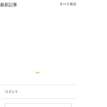
すべて表示
最新記事
年末年始の診療のご案内
今年も残り1ヶ月。 長い秋が
少しずつ冬の空気に変わって
コメント
きましたね！ 院長マエダは朝
お布団から出るのが厳しくな