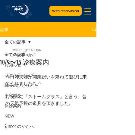
Web reservasion
記事
全ての記事
moonlight-sinkyu
全ての記事
2017年10月9日
10/9〜15 診療案内
お知らせ
ファスティング
昨日姉夫婦が開業祝いを兼ねて遊びに来
てくれました^_^
院長のひとりごと
美容鍼灸
お祝いに「ストームグラス」と言う、昔
の天気予報の道具を頂きました。
休診案内
NEW
初めてのかたへ