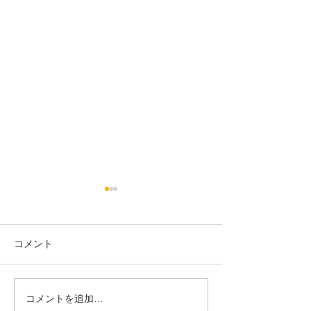
電話でのお問い
いつも鍼灸マッサ
月の光をご利用い
コメント
ありがとうござい
2023年の年末年始
在、サロンの電話
不具合で使えなく
コメントを追加…
ます。 スマホの