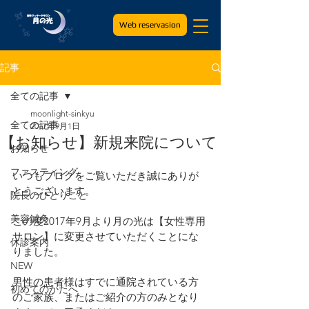
Web reservasion
記事
全ての記事
moonlight-sinkyu
全ての記事
2017年9月1日
【お知らせ】新規来院について
お知らせ
ファスティング
いつもブログをご覧いただき誠にありが
とうございます。
院長のひとりごと
美容鍼灸
この度2017年9月より月の光は【女性専用
サロン】に変更させていただくことにな
休診案内
りました。
NEW
男性の患者様はすでに通院されている方
初めてのかたへ
のご家族、またはご紹介の方のみとなり