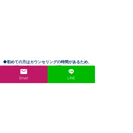
​◆初めての方はカウンセリングの時間があるため、
施術時間＋40分～50
分
ほどお時間がかかります。
メニュー
によってお時間が違いますので、
すでにご
Email
LINE
予約済の枠にかからないようにご予約ください。
（初めての方の最終受付は終了時間の1時間半前と
なります。）
​◆治療中は予約の更新ができません。ご予約が埋ま
ってしまっている場合もございます。予めご了承く
ださい。
【OPENING HOURS】