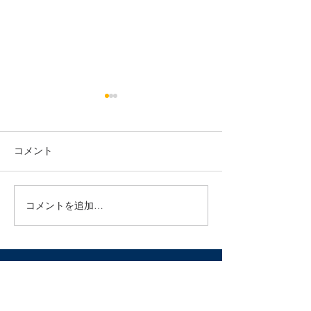
診療カレンダーsafariでの
ワクチンを接種
表示不具合について（現
へ
在は解消済）
いつも鍼灸マッサージサロン
いつも鍼灸マッサ
コメント
月の光をご利用いただき誠に
月の光をご利用い
ありがとうございます。 現在
有難うございます
MacやiPhoneなど一部の端末
近、ワクチンを接
コメントを追加…
からsafariを経由して当サイ
がお客様の中にも
トにアクセスして場合、エラ
た。 実際に接種
ーメッセージと共に診療状況
うしたらよいのか
のカレンダーが表示されない
せもありましたの
不具合が出ております。...
ンの対応をお伝え
だきます。...