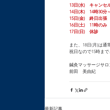
13日(水)　キャンセ
14日(木)　14時30
15日(金)　終日出張
16日(土)　11時のみ
17日(日)　休診
また、18日(月)は
祝日なので15時ま
鍼灸マッサージサロ
前田　美由紀
最新記事