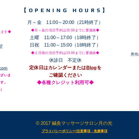
【OPENING HOURS】
月～金 11:00～20:00（21時終了）
◆月～金の当日予約は15
:00までに要連絡◆
します◆
土
​曜 11:00～17:00（18時終了）
日祝 11:00～15:00（16時終了）
駅
◆土日祝の当日予約は13
:00までに要連絡◆
​男
休診日 不定休
定休日はカレンダーまたは
Blog
を
.com
ご確認ください
ございま
◆各種クレジット利用可◆
ます。
ん）
© 2017 鍼灸マッサージサロン月の光
​プライバシーポリシー/注意事項・免責事項