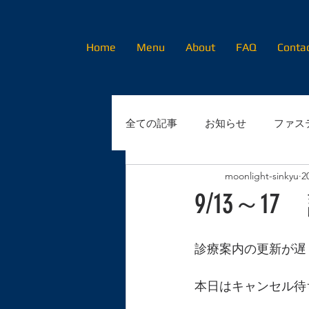
Home
Menu
About
FAQ
Conta
全ての記事
お知らせ
ファス
moonlight-sinkyu
2
初めてのかたへ
9/13～1
診療案内の更新が遅く
本日はキャンセル待