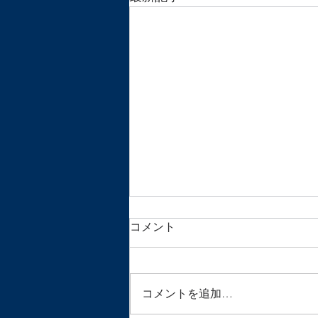
休診のお知らせ
コメント
いつも鍼灸マッサージサロン月の
光をご利用いただき誠にありがと
うございます。 急なご連絡で大
コメントを追加…
変申し訳ないのですが、今週２２
日(金)・２３日(土)は休診とさせて