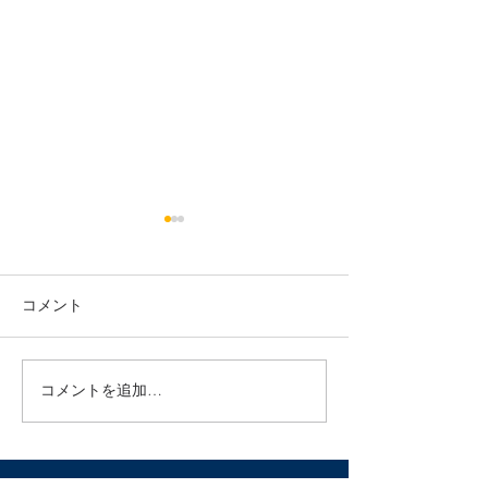
年末年始の診療のご案内
今年も残り1ヶ月。 長い秋が
少しずつ冬の空気に変わって
コメント
きましたね！ 院長マエダは朝
お布団から出るのが厳しくな
ってきました笑 年末になると
コメントを追加…
年末年始の診療
初めての方や久しぶりの方か
せ
らのご予約がとても増えま
す。 皆様『今年の疲れ、今年
のうちに』なのでしょうか^