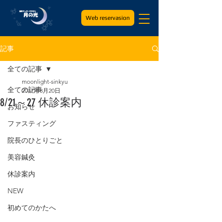
Web reservasion
記事
全ての記事
moonlight-sinkyu
全ての記事
2017年8月20日
8/21～27 休診案内
お知らせ
ファスティング
院長のひとりごと
美容鍼灸
休診案内
NEW
初めてのかたへ