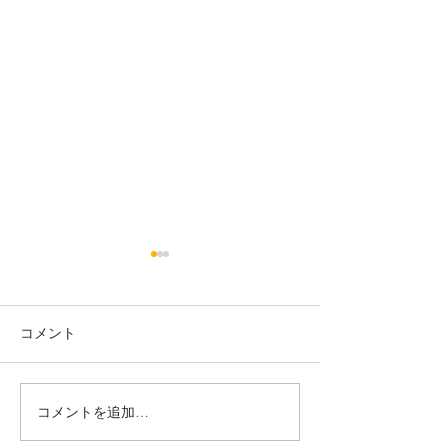
コメント
往診にて
月の光2周年！
コメントを追加…