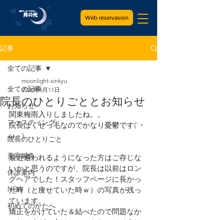
Web reservasion
記事
全ての記事
moonlight-sinkyu
全ての記事
2020年6月11日
院長のひとりごととお知らせ
お知らせ
関東梅雨入りしましたね。。
ファスティング
院長はくせっ毛なのでかなり憂鬱です(´・
ω・)
院長のひとりごと
美容鍼灸
最近通われるようになった方はご存じな
いかと思うのですが、院長は以前はロン
休診案内
グヘアでした！スタッフページに長かっ
NEW
た時（と痩せていた時ｗ）の写真が残っ
ています。
初めてのかたへ
矯正をかけていた＆結べたので問題なか