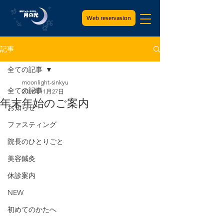
Web reservasion
記事
全ての記事
moonlight-sinkyu
全ての記事
2019年11月27日
年末年始のご案内
お知らせ
ファスティング
院長のひとりごと
美容鍼灸
休診案内
NEW
初めてのかたへ