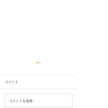
診療カレンダーsafariでの
ワクチンを接種
表示不具合について（現
へ
在は解消済）
いつも鍼灸マッサージサロン
いつも鍼灸マッサ
コメント
月の光をご利用いただき誠に
月の光をご利用い
ありがとうございます。 現在
有難うございます
MacやiPhoneなど一部の端末
近、ワクチンを接
コメントを追加…
からsafariを経由して当サイ
がお客様の中にも