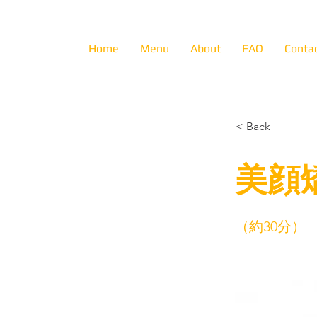
Home
Menu
About
FAQ
Conta
< Back
美顔
（約30分）