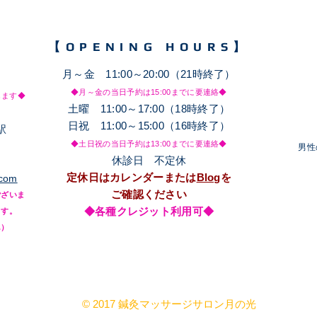
【OPENING HOURS】
月～金 11:00～20:00（21時終了）
◆月～金の当日予約は15
:00までに要連絡◆
します◆
土
​曜 11:00～17:00（18時終了）
日祝 11:00～15:00（16時終了）
駅
◆土日祝の当日予約は13
:00までに要連絡◆
​男
休診日 不定休
定休日はカレンダーまたは
Blog
を
.com
ご確認ください
ございま
◆各種クレジット利用可◆
ます。
ん）
© 2017 鍼灸マッサージサロン月の光