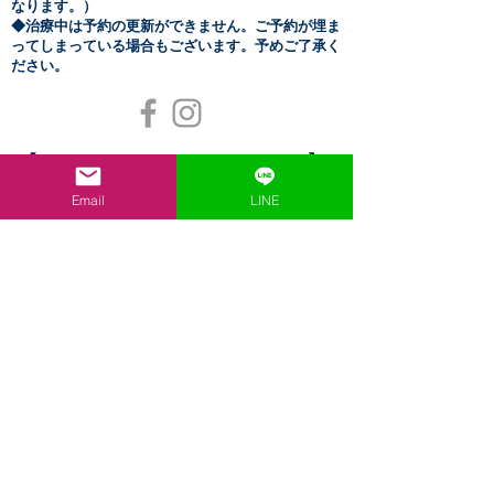
なります。）
​◆治療中は予約の更新ができません。ご予約が埋ま
ってしまっている場合もございます。予めご了承く
ださい。
【OPENING HOURS】
月～金 11:00～20:00（21時終了）
Email
LINE
◆月～金の当日予約は15
:00までに要連絡◆
土
​曜 11:00～17:00（18時終了）
日祝 11:00～15:00（16時終了）
◆土日祝の当日予約は13
:00までに要連絡◆
休診日 不定休
定休日はカレンダーまたは
Blog
を
ご確認ください
◆各種クレジット利用可◆
【​ACCESS】
東京都練馬区小竹町1-43