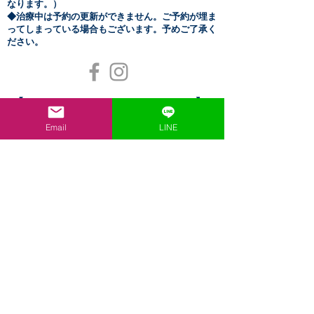
なります。）
​◆治療中は予約の更新ができません。ご予約が埋ま
ってしまっている場合もございます。予めご了承く
ださい。
【OPENING HOURS】
月～金 11:00～20:00（21時終了）
Email
LINE
◆月～金の当日予約は15
:00までに要連絡◆
土
​曜 11:00～17:00（18時終了）
日祝 11:00～15:00（16時終了）
◆土日祝の当日予約は13
:00までに要連絡◆
休診日 不定休
定休日はカレンダーまたは
Blog
を
ご確認ください
◆各種クレジット利用可◆
【​ACCESS】
東京都練馬区小竹町1-43