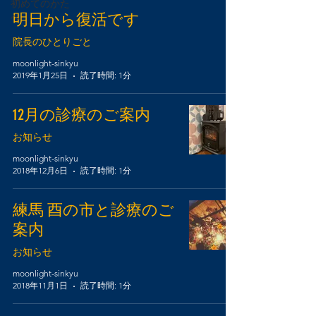
初めてのかた
明日から復活です
へ
院長のひとりごと
moonlight-sinkyu
2019年1月25日
読了時間: 1分
12月の診療のご案内
お知らせ
moonlight-sinkyu
2018年12月6日
読了時間: 1分
練馬 酉の市と診療のご
案内
お知らせ
moonlight-sinkyu
2018年11月1日
読了時間: 1分