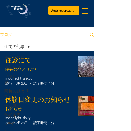
Web reservasion
ブログ
全ての記事
全ての記事
往診にて
お知らせ
院長のひとりごと
ファスティン
moonlight-sinkyu
グ
2019年3月20日
読了時間: 1分
院長のひとり
ごと
休診日変更のお知らせ
美容鍼灸
お知らせ
休診案内
moonlight-sinkyu
2019年2月28日
読了時間: 1分
NEW