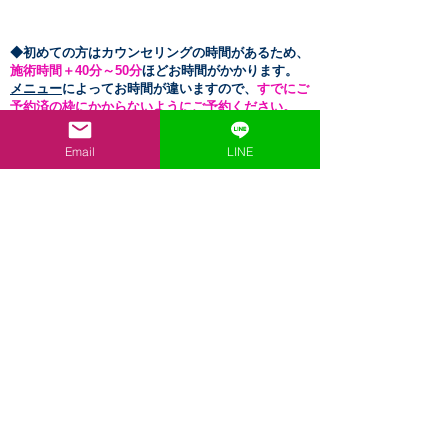
​◆初めての方はカウンセリングの時間があるため、
施術時間＋40分～50
分
ほどお時間がかかります。
メニュー
によってお時間が違いますので、
すでにご
予約済の枠にかからないようにご予約ください。
（初めての方の最終受付は終了時間の1時間半前と
なります。）
Email
LINE
​◆治療中は予約の更新ができません。ご予約が埋ま
ってしまっている場合もございます。予めご了承く
ださい。
【OPENING HOURS】
月～金 11:00～20:00（21時終了）
◆月～金の当日予約は15
:00までに要連絡◆
土
​曜 11:00～17:00（18時終了）
日祝 11:00～15:00（16時終了）
◆土日祝の当日予約は13
:00までに要連絡◆
休診日 不定休