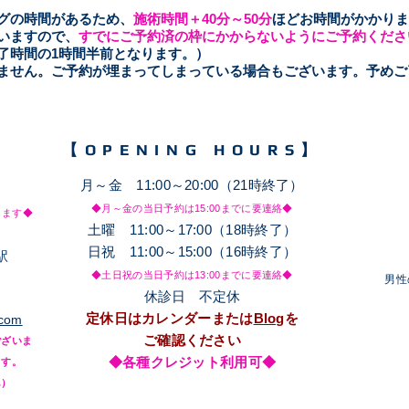
ングの時間があるため、
施術時間＋40分～50
分
ほどお時間がかかりま
いますので、
すでにご予約済の枠にかからないようにご予約くださ
了時間の1時間半前となります。）
きません。ご予約が埋まってしまっている場合もございます。予め
【OPENING HOURS】
月～金 11:00～20:00（21時終了）
◆月～金の当日予約は15
:00までに要連絡◆
します◆
土
​曜 11:00～17:00（18時終了）
日祝 11:00～15:00（16時終了）
駅
◆土日祝の当日予約は13
:00までに要連絡◆
​男
休診日 不定休
定休日はカレンダーまたは
Blog
を
.com
ご確認ください
ございま
◆各種クレジット利用可◆
ます。
ん）