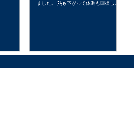
ました。 熱も下がって体調も回復しま
したので明日より診療再開させて頂きま
す！ 皆さまには予約の変更をお願いす
ることになってしまい大変ご迷惑をおか
けしました(>_<...