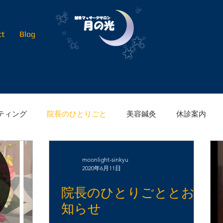
ct
Blog
ティング
院長のひとりごと
美容鍼灸
休診案内
moonlight-sinkyu
2020年6月11日
院長のひとりごととお
知らせ