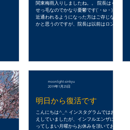
関東梅雨入りしましたね。。 院長はく
せっ毛なのでかなり憂鬱です(´・ω・) 最
近通われるようになった方はご存じない
かと思うのですが、院長は以前はロング
ヘアでした！スタッフページに長かった
時（と痩せていた時ｗ）の写真が残って
います。...
moonlight-sinkyu
2019年1月25日
明日から復活です
こんにちは^_^ インスタグラムではお伝
えしていましたが、インフルエンザに罹
ってしまい月曜からお休みを頂いており