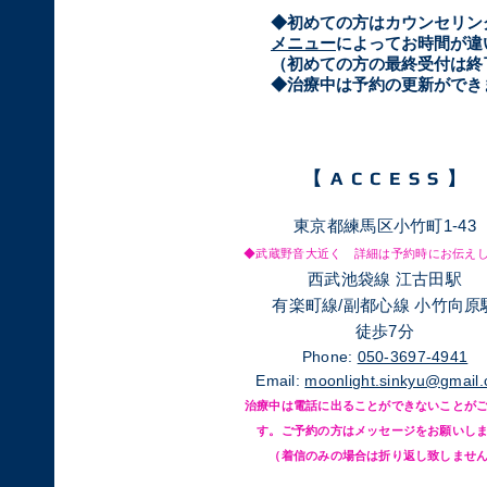
​◆初めての方はカウンセリ
メニュー
によってお時間が違
（初めての方の最終受付は終
​◆治療中は予約の更新がで
【​ACCESS】
東京都練馬区小竹町1-43
◆武蔵野音大近く 詳細は予約時にお伝え
西武池袋線 江古田駅
有楽町線/副都心線 小竹向原
徒歩7分
Phone:
050-3697-4941
Email:
moonlight.sinkyu@gmail
治療中は電話に出ることができないことが
す。ご予約の方はメッセージをお願いし
​（着信のみの場合は折り返し致しませ