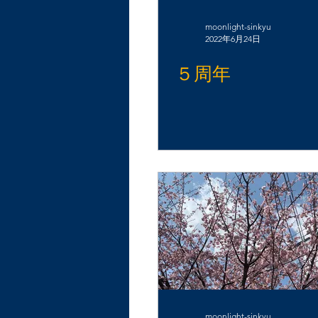
moonlight-sinkyu
2022年6月24日
５周年
moonlight-sinkyu