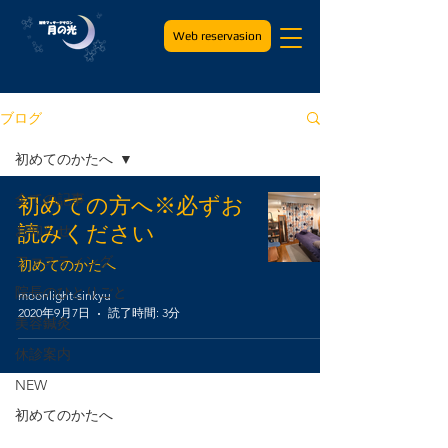
Web reservasion
ブログ
初めてのかたへ
全ての記事
初めての方へ※必ずお
読みください
お知らせ
ファスティング
初めてのかたへ
院長のひとりごと
moonlight-sinkyu
2020年9月7日
読了時間: 3分
美容鍼灸
休診案内
NEW
初めてのかたへ