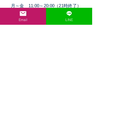
月～金 11:00～20:00（21時終了）
◆月～金の当日予約は15
:00までに要連絡◆
土
​曜 11:00～17:00（18時終了）
Email
LINE
日祝 11:00～15:00（16時終了）
◆土日祝の当日予約は13
:00までに要連絡◆
休診日 不定休
定休日はカレンダーまたは
Blog
を
ご確認ください
◆各種クレジット利用可◆
【​ACCESS】
東京都練馬区小竹町1-43
◆武蔵野音大近く 詳細は予約時にお伝えします◆
西武池袋線 江古田駅
有楽町線/副都心線 小竹向原駅
徒歩7分
Phone:
050-3697-4941
Email:
moonlight.sinkyu@gmail.com