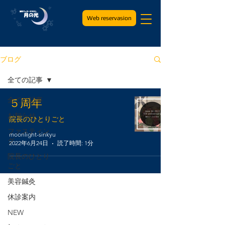
Web reservasion
ブログ
全ての記事
全ての記事
５周年
お知らせ
院長のひとりごと
ファスティン
moonlight-sinkyu
グ
2022年6月24日
読了時間: 1分
院長のひとり
ごと
美容鍼灸
休診案内
NEW