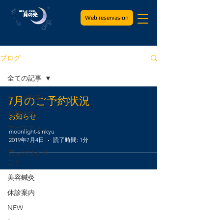
Web reservasion
ブログ
全ての記事
全ての記事
7月のご予約状況
お知らせ
お知らせ
ファスティン
moonlight-sinkyu
グ
2019年7月4日
読了時間: 1分
院長のひとり
ごと
美容鍼灸
休診案内
NEW