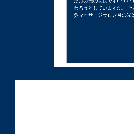
た月の光の院長です(´・ω・) 
わろうとしていますね。 そ
灸マッサージサロン月の光は
日でオープンから半年を迎えます
隠れ家的なサロンなので患
ださるか不安ではありましたが