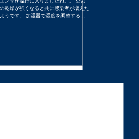
エンザが流行に入りましたね。。 空気
の乾燥が強くなると共に感染者が増えた
ようです。 加湿器で湿度を調整するの
も良いですし、濡れたタオルを干して寝
るだけでもかなり違いますよ！ もう少
しでクリスマスやお正月など楽しいイベ
ントがあるの...