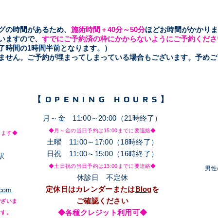
ングの時間があるため、
施術時間＋40分～50
分
ほどお時間がかかりま
いますので、
すでにご予約済の枠にかからないようにご予約くださ
了時間の1時間半前となります。）
きません。ご予約が埋まってしまっている場合もございます。予め
【OPENING HOURS】
月～金 11:00～20:00（21時終了）
◆月～金の当日予約は15
:00までに要連絡◆
します◆
土
​曜 11:00～17:00（18時終了）
日祝 11:00～15:00（16時終了）
駅
◆土日祝の当日予約は13
:00までに要連絡◆
​男
休診日 不定休
定休日はカレンダーまたは
Blog
を
.com
ご確認ください
ございま
◆各種クレジット利用可◆
ます。