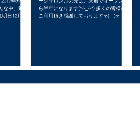
2017年が終
ージサロン月の光は、来週でオープンか
んな中、鍼
ら半年になります(*^_^*) 多くの皆様に
明日12月24
ご利用頂き感謝しておりますm(__)m 年
(*'ω'*)
末に向けて、お身体の大掃除受付中で
者様が来てく
す！ お早めにご予約下さい。 --------------
、たく...
- 今週の診療案内です。...