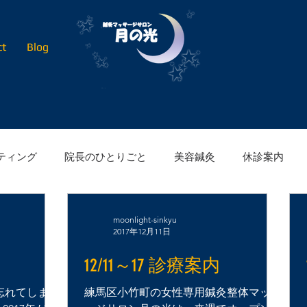
ct
Blog
ティング
院長のひとりごと
美容鍼灸
休診案内
moonlight-sinkyu
2017年12月11日
12/11～17 診療案内
忘れてしまっ
練馬区小竹町の女性専用鍼灸整体マッサ