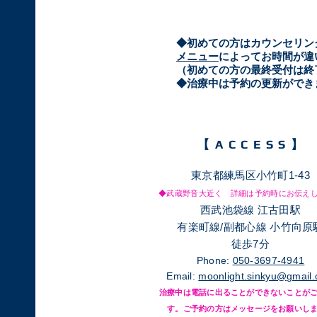
​◆初めての方はカウンセリ
メニュー
によってお時間が違
（初めての方の最終受付は終
​◆治療中は予約の更新がで
【​ACCESS】
東京都練馬区小竹町1-43
◆武蔵野音大近く 詳細は予約時にお伝え
西武池袋線 江古田駅
有楽町線/副都心線 小竹向原
徒歩7分
Phone:
050-3697-4941
Email:
moonlight.sinkyu@gmail
治療中は電話に出ることができないことが
す。ご予約の方はメッセージをお願いし